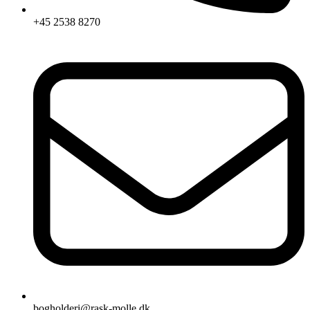
+45 2538 8270
bogholderi@rask-molle.dk