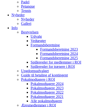
Padel
Petanque
Tennis
Nyheder
Nyheder
Galleri
Info
Bestyrelsen
Udvalg
Vedtægter
Formandsberetning
Formandsberetning 2023
Formandsberetning 2024
Formandsberetning 2025
Spilleregler for medlemmer i ROI
Spilleregler for trænere i ROI
Ungdomsudvalget
Guide til betaling af kontingent
Pokalmodtagere i ROI
Pokalmodtagere 2024
Pokalmodtagere 2023
Pokalmodtagere 2022
Pokalmodtagere 2021
Alle pokalmodtagere
Æresmedlemmer i ROI