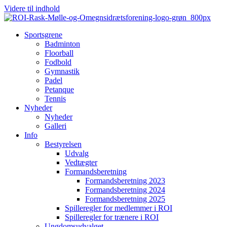
Videre til indhold
Sportsgrene
Badminton
Floorball
Fodbold
Gymnastik
Padel
Petanque
Tennis
Nyheder
Nyheder
Galleri
Info
Bestyrelsen
Udvalg
Vedtægter
Formandsberetning
Formandsberetning 2023
Formandsberetning 2024
Formandsberetning 2025
Spilleregler for medlemmer i ROI
Spilleregler for trænere i ROI
Ungdomsudvalget